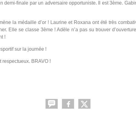
n demi-finale par un adversaire opportuniste. Il est 3ème. Gabi
ène la médaille d’or ! Laurine et Roxana ont été très combati
cher. Elle se classe 3ème ! Adèle n’a pas su trouver d’ouvertur
t !
portif sur la journée !
et respectueux. BRAVO !