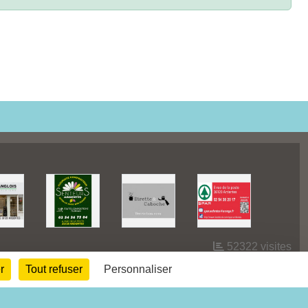
52322
visites
r
Tout refuser
Personnaliser
Informations légales
Signaler un contenu inapproprié