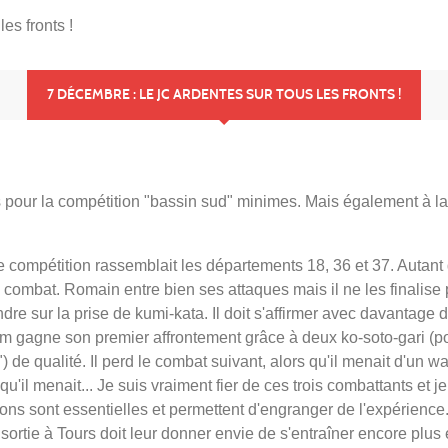
es fronts !
7 DÉCEMBRE : LE JC ARDENTES SUR TOUS LES FRONTS !
 pour la compétition "bassin sud" minimes. Mais également à la
 compétition rassemblait les départements 18, 36 et 37. Autant d
ombat. Romain entre bien ses attaques mais il ne les finalise 
endre sur la prise de kumi-kata. Il doit s'affirmer avec davantage 
m gagne son premier affrontement grâce à deux ko-soto-gari (po
) de qualité. Il perd le combat suivant, alors qu'il menait d'un waz
u'il menait... Je suis vraiment fier de ces trois combattants et je
ions sont essentielles et permettent d'engranger de l'expérience
sortie à Tours doit leur donner envie de s'entraîner encore plu